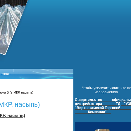
заявки
Чтобы увеличить кликните п
изображению
рка Б (в МКР, насыпь)
Свидетельство официальн
МКР, насыпь)
дистрибьютера ТД "УЗ
"Верхнекамской Торго
Компании"
КР, насыпь)