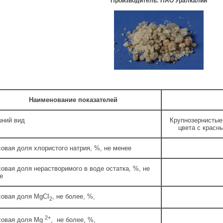
Производитель: ПАО Уралкалий
Наименование показателей
ний вид
Крупнозернистые
цвета с красн
овая доля хлористого натрия, %, не менее
овая доля нерастворимого в воде остатка, %, не
е
овая доля МgCI
, не более, %,
2
2+
овая доля Мg
, не более, %,