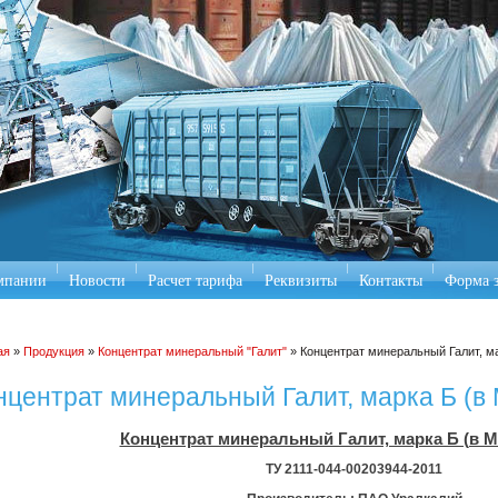
мпании
Новости
Расчет тарифа
Реквизиты
Контакты
Форма 
ая
»
Продукция
»
Концентрат минеральный "Галит"
» Концентрат минеральный Галит, ма
нцентрат минеральный Галит, марка Б (в 
Концентрат минеральный Галит, марка Б (в М
ТУ 2111-044-00203944-2011