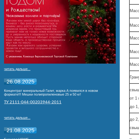
Масс
Масс
Масс
Масс
Масс
читать дальше...
Гран
26.08.2025
свыш
Концентрат минеральный Галит, марка А появился в новом
формате!!! Мешки полипропиленовые 25 и 50 кг!
от 1
ТУ 2111-044-00203944-2011
до 1
читать дальше...
до 2
свыш
21.08.2025